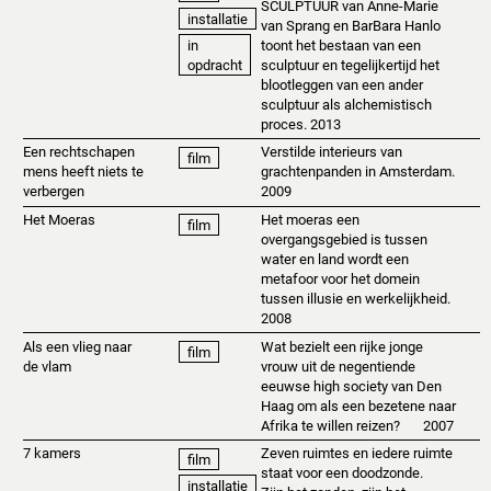
SCULPTUUR van Anne-Marie
installatie
van Sprang en BarBara Hanlo
toont het bestaan ​​van een
in
sculptuur en tegelijkertijd het
opdracht
blootleggen van een ander
sculptuur als alchemistisch
proces. 2013
Een rechtschapen
Verstilde interieurs van
film
mens heeft niets te
grachtenpanden in Amsterdam.
verbergen
2009
Het Moeras
Het moeras een
film
overgangsgebied is tussen
water en land wordt een
metafoor voor het domein
tussen illusie en werkelijkheid.
2008
Als een vlieg naar
Wat bezielt een rijke jonge
film
de vlam
vrouw uit de negentiende
eeuwse high society van Den
Haag om als een bezetene naar
Afrika te willen reizen? 2007
7 kamers
Zeven ruimtes en iedere ruimte
film
staat voor een doodzonde.
installatie