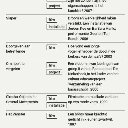
Zijn het zonden, zijn het
eigenschappen, is het
project
karakter? 2007
Slaper
Droom en werkelijkheid raken
film
verstrikt. Een installatie van
installatie
Jeroen Kee en BarBara Hanlo,
performance Geerten Ten
Bosch. 2006
Doorgeven aan
Hoe vond een jonge
film
betreffende
vogelliefhebber de dood in de
kerkers van de nazi's? 2003
Om nooit te
Een videofilm van leerlingen van
film
vergeten
groep 8 van de Basisschool De
project
Kinkerhoek,in het kader van het
cultuur educatieproject
‘Verzameling van een
basisschool’. 2000
Circular Objects in
Filmische en muzikale variaties
film
Several Movements
op een ronde vorm. 1999
installatie
Het Venster
Een broos maar krachtig
film
gedicht in kleur en zwartwit.
1997