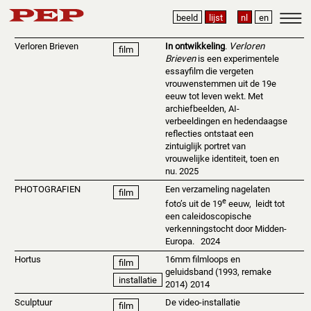
beeld
lijst
nl
en
Verloren Brieven
In ontwikkeling
.
Verloren
film
Brieven
is een experimentele
essayfilm die vergeten
vrouwenstemmen uit de 19e
eeuw tot leven wekt. Met
archiefbeelden, AI-
verbeeldingen en hedendaagse
reflecties ontstaat een
zintuiglijk portret van
vrouwelijke identiteit, toen en
nu. 2025
PHOTOGRAFIEN
Een verzameling nagelaten
film
e
foto’s uit de 19
eeuw, leidt tot
een caleidoscopische
verkenningstocht door Midden-
Europa. 2024
Hortus
16mm filmloops en
film
geluidsband (1993, remake
installatie
2014) 2014
Sculptuur
De video-installatie
film