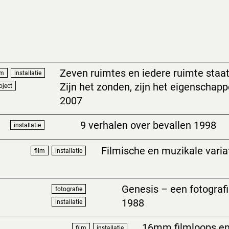
Zeven ruimtes en iedere ruimte staa
lm
installatie
Zijn het zonden, zijn het eigenschapp
oject
2007
9 verhalen over bevallen 1998
installatie
Filmische en muzikale varia
film
installatie
Genesis – een fotografi
fotografie
1988
installatie
16mm filmloops en
film
installatie