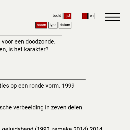
beeld
lijst
nl
en
naam
type
datum
t voor een doodzonde.
en, is het karakter?
ties op een ronde vorm. 1999
sche verbeelding in zeven delen
 geluidsband (1993, remake 2014) 2014