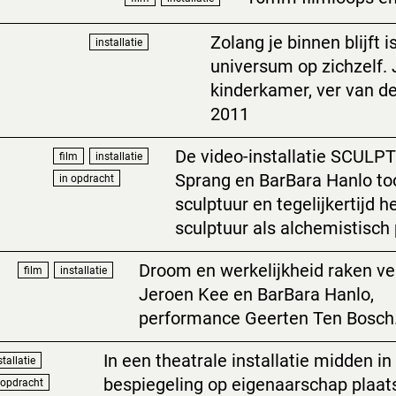
Zolang je binnen blijft
installatie
universum op zichzelf. J
kinderkamer, ver van d
2011
De video-installatie SCULP
film
installatie
Sprang en BarBara Hanlo too
in opdracht
sculptuur en tegelijkertijd 
sculptuur als alchemistisch
Droom en werkelijkheid raken vers
film
installatie
Jeroen Kee en BarBara Hanlo,
performance Geerten Ten Bosch
In een theatrale installatie midden in
stallatie
bespiegeling op eigenaarschap plaat
 opdracht