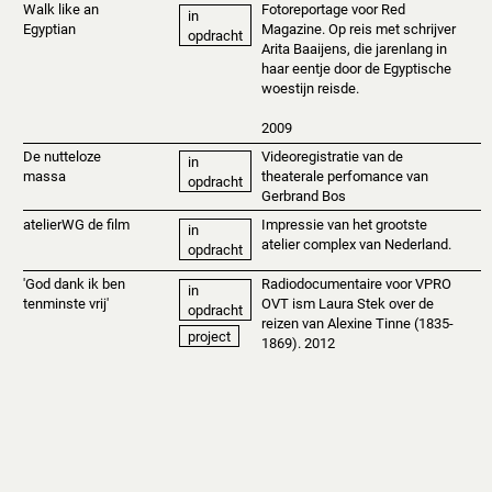
Walk like an
Fotoreportage voor Red
in
Egyptian
Magazine. Op reis met schrijver
opdracht
Arita Baaijens, die jarenlang in
haar eentje door de Egyptische
woestijn reisde.
2009
De nutteloze
Videoregistratie van de
in
massa
theaterale perfomance van
opdracht
Gerbrand Bos
atelierWG de film
Impressie van het grootste
in
atelier complex van Nederland.
opdracht
'God dank ik ben
Radiodocumentaire voor VPRO
in
tenminste vrij'
OVT ism Laura Stek over de
opdracht
reizen van Alexine Tinne (1835-
project
1869). 2012