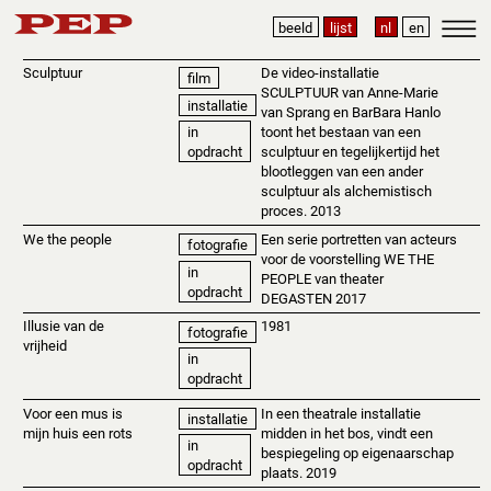
beeld
lijst
nl
en
Sculptuur
De video-installatie
film
SCULPTUUR van Anne-Marie
installatie
van Sprang en BarBara Hanlo
toont het bestaan ​​van een
in
sculptuur en tegelijkertijd het
opdracht
blootleggen van een ander
sculptuur als alchemistisch
proces. 2013
We the people
Een serie portretten van acteurs
fotografie
voor de voorstelling WE THE
in
PEOPLE van theater
opdracht
DEGASTEN 2017
Illusie van de
1981
fotografie
vrijheid
in
opdracht
Voor een mus is
In een theatrale installatie
installatie
mijn huis een rots
midden in het bos, vindt een
in
bespiegeling op eigenaarschap
opdracht
plaats. 2019